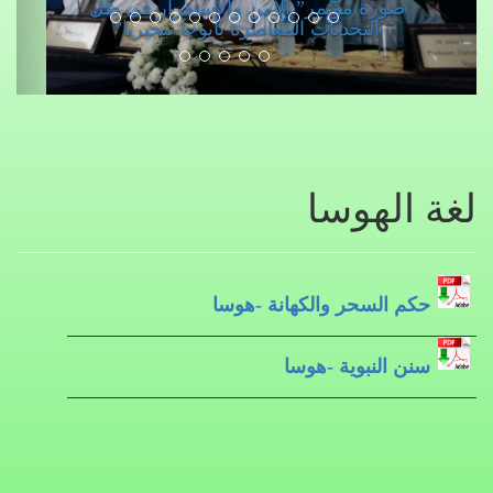
صورة مؤتمر” الأمن والاستقرار في ظل
التحديات المعاصرة بأبوجا-نيجيريا”
لغة الهوسا
حكم السحر والكهانة -هوسا
سنن النبوية -هوسا