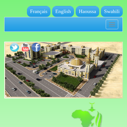
Français
English
Haoussa
Swahili
Toggle
navigation