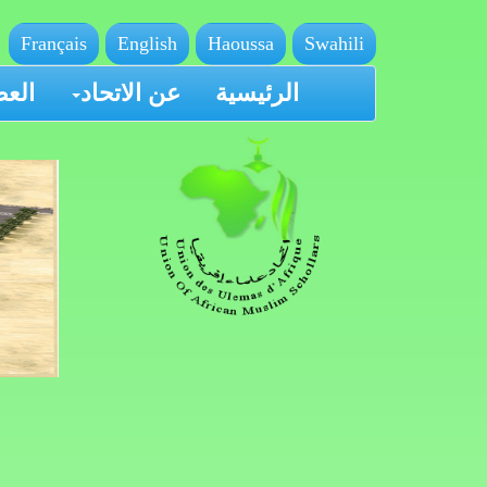
Français
English
Haoussa
Swahili
الرئيسية
عن الاتحاد
العض