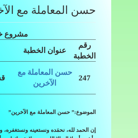
حسن المعاملة مع الآخ
مشروع خط
رقم
عنوان الخطبة
الخطبة
حسن المعاملة مع
247
قس
الآخرين
الموضوع:” حسن المعاملة مع الآخرين”
إن الحمد لله، نحمَده ونستعينه ونستغفره، ون