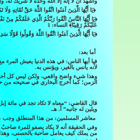
وأشهد أن لا إله إلا الله وحده لا شريك له، 
﴿يَا أَيُّهَا الَّذِينَ آمَنُوا اتَّقُوا اللَّهَ حَقَّ تُقَاتِهِ وَلَا
﴿يَا أَيُّهَا النَّاسُ اتَّقُوا رَبَّكُمُ الَّذِي خَلَقَكُمْ مِنْ نَف
عَلَيْكُمْ رَقِيبًا﴾ النساء: 1
﴿يَا أَيُّهَا الَّذِينَ آمَنُوا اتَّقُوا اللَّهَ وَقُولُوا قَوْلًا س
أما بعد:
فيا أيها الناس: في هذه الدنيا يعيش المرء مع
لأنه يأنس بالغير، ويؤنس به.
وهذا شيء واضح واقعي، ولكن ليس كل أحد يص
الزمن؛ كما أخرج البخاري في صحيحه من حديث 
قال القاضي: “معناه لا تكاد تجد في مائة إ
ويلين له جانبه” أ. هـ.
معاشر المسلمين: من هذا المنطلق وجب 
وفي الحقيقة أنه لا يكاد يصفو للمرء صاح
من يملك كيف يعامل صاحبة بالحسنى، وهذا هو