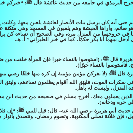
، أخرج الترمذي في جامعه من حديث عائشة قال ﷺ: “خيركم خيرك
تى أنه كان يرسل بنات الأنصار لعائشة يلعبن معها، وكانت إذا 
 صائم، وأراها الحبشة وهم يلعبون في المسجد وهي متكئة عل
عا في خروجهما من المنزل مرة، وفي الصحيح أن نساءه كن يراجع
دخل بينهما أبا بكر حكمًا، كما في خبر الطبراني” أ. هـ.
رة قال ﷺ: (استوصوا بالنساء خيرا فإن المرأة خلقت من ضل
فاستوصوا بالنساء خيرًا).
ال ﷺ: (لا يفركن مؤمن مؤمنة إن كره منها خلقًا رضي منها 
في سكرات الموت: فليتق الله أقوام يظلمون نساءهم، وليتق الل
ادة المنزل، وليست له بأهل.
لات الذين يعملون معك، أخرج مسلم في صحيحه من حديث ابن مس
لي حره ودخانه).
حديث أبي هريرة -رضي الله عنه- قال: قيل للنبي ﷺ: “إن فلانة 
قيل: فإن فلانة تصلي المكتوبة، وتصوم رمضان، وتتصدق بأثوار م