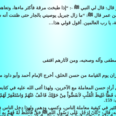
: قال لي النبي ﷺ -: “إذا طبخت مرقة فأكثر ماءها، وتعاهد
ن عمر قال ﷺ: “ما زال جبريل يوصيني بالجار حتى ظننت أنه س
ة، يا رب العالمين. أقول قولي هذا…
صطفى وآله وصحبه، ومن لآثارهم اقتفى
ميزان يوم القيامة من حسن الخلق، أخرج الإمام أحمد وأبو داود
حسن المعاملة مع الآخرين، ولهذا أثنى الله عليه في كتابه، فقال: ﴿و
فَظًّا غَلِيظَ الْقَلْبِ لاَنفَضُّواْ مِنْ حَوْلِكَ فَاعْفُ عَنْهُمْ وَاسْتَغْفِرْ لَهُمْ
15.
ير في كيفية معاملة الناس، وكسب ودهم، ولهذا دخل الناس في 
ِرَجُلٍ عَلَى رَسُولِ اللَّهِ ﷺ حَقٌّ فَأَغْلَظَ لَهُ فَهَمَّ بِهِ أَصْحَاب