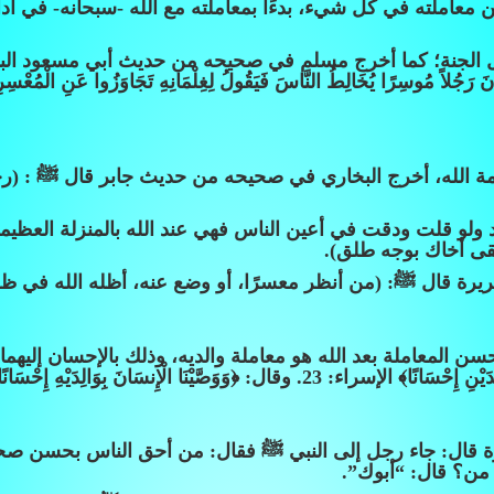
ته في كل شيء، بدءًا بمعاملته مع الله -سبحانه- في أدائه لعباداته
لجنة؛ كما أخرج مسلم في صحيحه من حديث أبي مسعود البدري قا
كَانَ رَجُلاً مُوسِرًا يُخَالِطُ النَّاسَ فَيَقُولُ لِغِلْمَانِهِ تَجَاوَزُوا عَنِ الْمُعْسِرِ فَ
الله، أخرج البخاري في صحيحه من حديث جابر قال ﷺ : (رحم ال
بد ولو قلت ودقت في أعين الناس فهي عند الله بالمنزلة العظ
لقى أخاك بوجه طلق).
رة قال ﷺ: (من أنظر معسرًا، أو وضع عنه، أظله الله في ظل
حسن المعاملة بعد الله هو معاملة والديه، وذلك بالإحسان إليهم
َيْنَا الْإِنسَانَ بِوَالِدَيْهِ إِحْسَانًا﴾ الأحقاف: 15.
 قال: جاء رجل إلى النبي ﷺ فقال: من أحق الناس بحسن صحا
من؟ قال: “أبوك”.