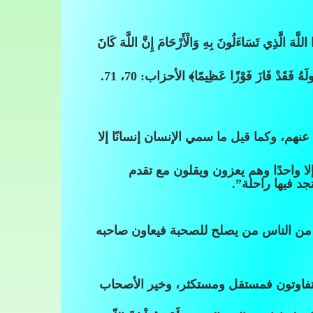
للَّهَ الَّذِي تَسَاءَلُونَ بِهِ وَالْأَرْحَامَ إِنَّ اللَّهَ كَانَ
ُولَهُ فَقَدْ فَازَ فَوْزًا عَظِيمًا﴾ الأحزاب: 70، 71.
عنهم، وكما قيل ما سمي الإنسان إنسانًا إلا
ا واحدًا وهم يعزون ويقلون مع تقدم
د فيها راحلة”.
ئة من الناس من يصلح للصحبة فيعاون صاحبه
تفاوتون فمستقل ومستكثر، وخير الأصحاب