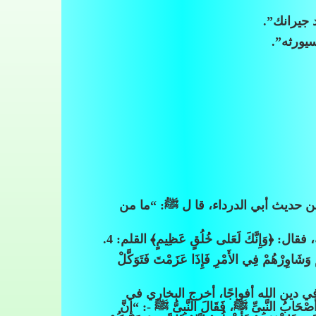
 جيرانك”.
يورثه”.
 من حديث أبي الدرداء، قا ل ﷺ: “ما من
َإِنَّكَ لَعَلى خُلُقٍ عَظِيمٍ﴾ القلم: 4.
 وَشَاوِرْهُمْ فِي الأَمْرِ فَإِذَا عَزَمْتَ فَتَوَكَّلْ
دين الله أفواجًا، أخرج البخاري في
ُ النَّبِىِّ ﷺ، فَقَالَ النَّبِىُّ ﷺ -: “إِنَّ