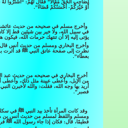
لِصَاحِبِ الْحَقِّ مَقَالاً” فَقَالَ لَهُمُ: “اشْتَرُوا لَهُ سِنًّا
أَوْ خَيْرَكُمْ- أَحْسَنُكُمْ قَضَاءً”.
وأخرج مسلم في صحيحه من حديث عائشة قالت
في سبيل الله، ولا خير بين شيئين قط إلا كان
يؤتى إليه إلا أن تنتهك حرمات الله، فيكون ه
وأخرج البخاري ومسلم من حديث أنس قال: “
نظرت إلى صفحة عاتق النبي ﷺ قد أثرت به ح
بعطاء”.
أخرج البخاري في صحيحه من حديث عبد الله 
من الإبل، وأعطى عيينة مثل ذلك، وأعطى أن
أريد بها وجه الله، فقلت: والله لأخبرن الن
فصبر”.
وقد كانت المرأة تأخذ بيد النبي ﷺ في سكك ا
ومسلم واللفظ لمسلم من حديث أنس بن مالك
فطيمًا، قال: فكان إذا جاء رسول الله ﷺ فرآ