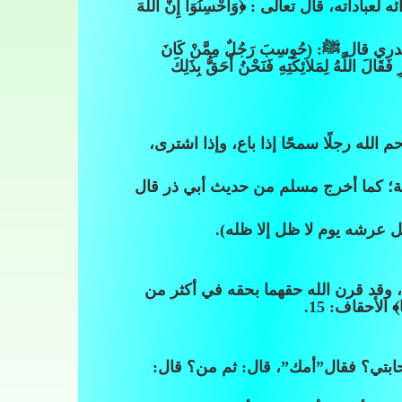
، قال تعالى : ﴿وَأَحْسِنُوَاْ إِنَّ اللّهَ
ل ﷺ: (حُوسِبَ رَجُلٌ مِمَّنْ كَانَ
قَالَ اللَّهُ لِمَلاَئِكَتِهِ فَنَحْنُ أَحَقُّ بِذَلِكَ
له رجلًا سمحًا إذا باع، وإذا اشترى،
يمة؛ كما أخرج مسلم من حديث أبي ذر قال
 عرشه يوم لا ظل إلا ظله).
ا، وقد قرن الله حقهما بحقه في أكثر من
بتي؟ فقال”أمك”، قال: ثم من؟ قال: