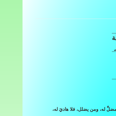
ة
مضلَّ له، ومن يضلل، فلا هاديَ له،