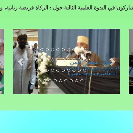
مية الثالثة حول : الزكاة فريضة ربانية، ومسؤولية مؤسسية، ينظ
صورة مؤتمر” الأمن
والاستقرار في ظل التحديات
المعاصرة بأبوجا-نيجيريا”