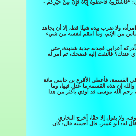
لَ: “فَاشْتَرُوهُ فَأَعْطُوهُ إِيَّاهُ فَإِنَّ مِنْ خَيْرِكُمْ -
، ولا ضرب بيده شيئًا قط، إلا أن يجاهد
 الناس من الإثم، وما انتقم لنفسه من شيء
دركه أعرابي فجذبه جذبة شديدة، حتى
ي عندك؟ فالتفت إليه فضحك، ثم أمر له
 في القسمة، فأعطى الأقرع بن حابس مائة
لله إن هذه القسمة ما عُدل فيها، وما
ه، رحم الله موسى قد أوذي بأكثر من هذا
، ولا يقول إلا حقًا، أخرج البخاري
 له: أبو عمير، قال أحسبه قال: كان