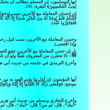
أيها المسلمون: إن المسلم مطالب أن يحسّن معامل
يُحِبُّ الْمُحْسِنِينَ﴾ البقرة: 195.
إن إحسان المعاملة مع الآخرين سبب لدخول ا
قَبْلَكُمْ فَلَمْ يُوجَدْ لَهُ مِنَ الْخَيْرِ شَىْءٌ إِلاَّ أَنَّهُ 
فَتَجَاوَزُوا عَنْه).
وحسن المعاملة مع الآخرين، سبب لنيل رحمة 
وإذا اقتضى).
بل إن حسن المعاملة مع الآخرين، تنفع الع
ﷺ : (لا تحقرن من المعروف شيئًا ولو أن ت
وأخرج الترمذي في جامعه من حديث أبي هري
أيها المؤمنون: إن أول ما يؤمر العبد به من 
موضع: ﴿وَقَضَى رَبُّكَ أَلاَّ تَعْبُدُواْ إِلاَّ إِيَّاهُ وَبِالْوَالِدَيْنِ إِحْسَانًا﴾ الإسراء: 23. وقال: ﴿وَوَصّ
وأخرج البخاري ومسلم من حديث أبي هريرة
“أمك”، قال: ثم من؟ قال: “أمك”، قال: ثم 