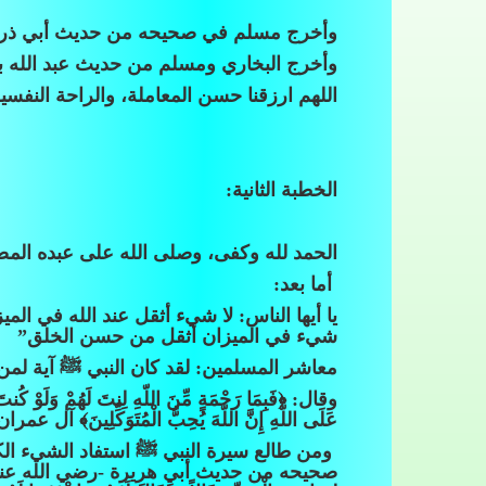
وأخرج مسلم في صحيحه من حديث أبي ذر قال
وأخرج البخاري ومسلم من حديث عبد الله ب
اللهم ارزقنا حسن المعاملة، والراحة النفسي
الخطبة الثانية:
الحمد لله وكفى، وصلى الله على عبده الم
أما بعد:
يا أيها الناس: لا شيء أثقل عند الله في ال
شيء في الميزان أثقل من حسن الخلق”
معاشر المسلمين: لقد كان النبي ﷺ آية لمن أراد 
وقال: ﴿فَبِمَا رَحْمَةٍ مِّنَ اللّهِ لِنتَ لَهُمْ وَلَوْ كُنتَ 
عَلَى اللّهِ إِنَّ اللّهَ يُحِبُّ الْمُتَوَكِّلِينَ﴾ آل عمران: 9
ومن طالع سيرة النبي ﷺ استفاد الشيء الكث
صحيحه من حديث أبي هريرة -رضي الله عنه- قال: “كَانَ ل