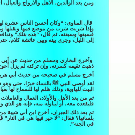
ومن بعد الوالدين، الأهل والأزواج والعيال
قال المناوى: “وكان أحسنَ الناس عشرة لهم ح
وإذا شربت شرب من موضع فمها ويقبلها وهو
فسبقها وسبقته، ثم قال: “هذه بتلك” وتداف
إلى الليل، وجرى بينه وبين عائشة كلام، حتى أ
وأخرج البخاري ومسلم من حديث عن أبي هري
ذهبت تقيمه كسرته، وإن تركته لم يزل أعوج، 
أخرج مسلم في صحيحه من حديث أبي هريرة ق
لقد أوصى النبي ﷺ بالنساء خيرًا، حتى وهو 
البيت للهاوية، وذلك ظلم لها للسماح لها بقي
ثم من بعد الأهل والأولاد، العمال والعام
فليقعده معه، أو ليناوله منه، فإنه هو الذي و
ثم بعد ذلك الجيران، أخرج ابن أبي شيبة من 
بلسانها؟ فقال: “لا خير فيها هي في النار” 
في الجنة”.