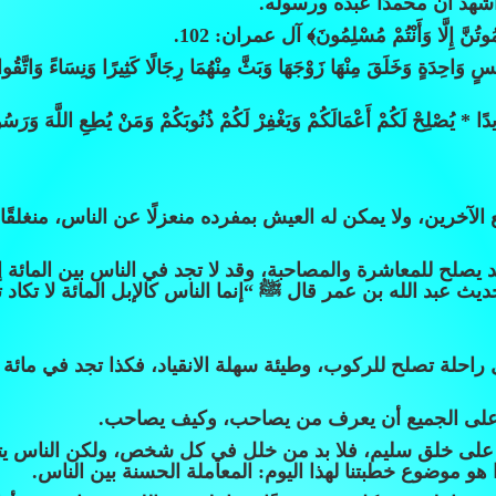
وأشهد أن محمدًا عبده ورسوله.
 تَمُوتُنَّ إِلَّا وَأَنْتُمْ مُسْلِمُونَ﴾ آل عمران: 102.
ْسٍ وَاحِدَةٍ وَخَلَقَ مِنْهَا زَوْجَهَا وَبَثَّ مِنْهُمَا رِجَالًا كَثِيرًا وَنِسَاءً وَاتَّقُوا ا
َدِيدًا * يُصْلِحْ لَكُمْ أَعْمَالَكُمْ وَيَغْفِرْ لَكُمْ ذُنُوبَكُمْ وَمَنْ يُطِعِ اللَّهَ وَرَس
 الآخرين، ولا يمكن له العيش بمفرده منعزلًا عن الناس، منغلقًا 
لح للمعاشرة والمصاحبة، وقد لا تجد في الناس بين المائة إل
عبد الله بن عمر قال ﷺ “إنما الناس كالإبل المائة لا تكاد تج
بل راحلة تصلح للركوب، وطيئة سهلة الانقياد، فكذا تجد في ما
على الجميع أن يعرف من يصاحب، وكيف يصاحب.
بٌ على خلق سليم، فلا بد من خلل في كل شخص، ولكن الناس ي
 موضوع خطبتنا لهذا اليوم: المعاملة الحسنة بين الناس.