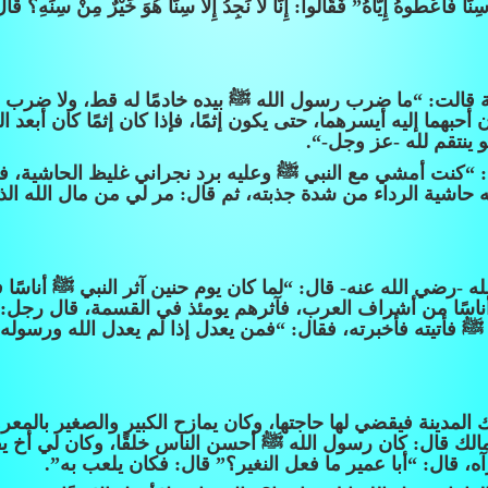
 فَأَعْطُوهُ إِيَّاهُ” فَقَالُوا: إِنَّا لاَ نَجِدُ إِلاَّ سِنًّا هُوَ خَيْرٌ مِنْ سِنِّهِ؟ قَا
: “ما ضرب رسول الله ﷺ بيده خادمًا له قط، ولا ضرب امرأة
 أحبهما إليه أيسرهما، حتى يكون إثمًا، فإذا كان إثمًا كان أبعد
و ينتقم لله -عز وجل-“.
كنت أمشي مع النبي ﷺ وعليه برد نجراني غليظ الحاشية، فأ
اشية الرداء من شدة جذبته، ثم قال: مر لي من مال الله الذ
-رضي الله عنه- قال: “لما كان يوم حنين آثر النبي ﷺ أناسًا
اسًا من أشراف العرب، فآثرهم يومئذ في القسمة، قال رجل: وا
بي ﷺ فأتيته فأخبرته، فقال: “فمن يعدل إذا لم يعدل الله ورسول
لمدينة فيقضي لها حاجتها، وكان يمازح الكبير والصغير بالمعروف
 قال: كان رسول الله ﷺ أحسن الناس خلقًا، وكان لي أخ يقال
ه، قال: “أبا عمير ما فعل النغير؟” قال: فكان يلعب به”.