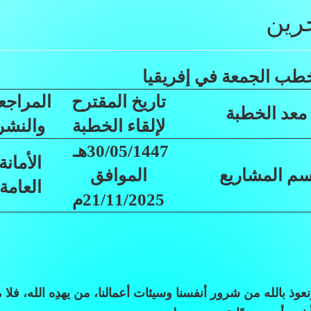
رين
ب الجمعة في إفريقيا
تاريخ المقترح
المراجع
معد الخطبة
لإلقاء الخطبة
والنشر
30/05/1447هـ
الأمانة
م المشاريع
الموافق
العامة
21/11/2025م
عوذ بالله من شرور أنفسنا وسيئات أعمالنا، من يهدِه الله، فلا 