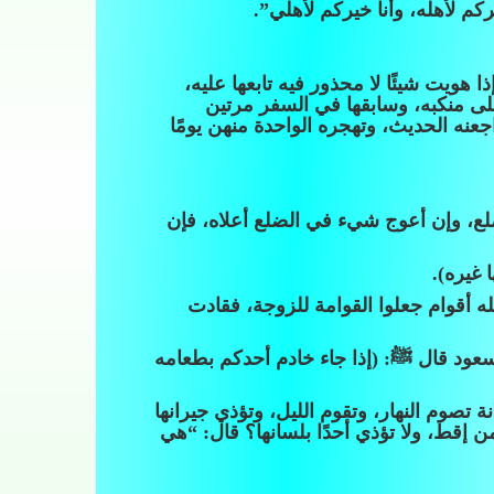
م لأهله، وأنا خيركم لأهلي”.
هويت شيئًا لا محذور فيه تابعها عليه،
ى منكبه، وسابقها في السفر مرتين
نه الحديث، وتهجره الواحدة منهن يومًا
ع، وإن أعوج شيء في الضلع أعلاه، فإن
غيره).
ه أقوام جعلوا القوامة للزوجة، فقادت
عود قال ﷺ: (إذا جاء خادم أحدكم بطعامه
تصوم النهار، وتقوم الليل، وتؤذي جيرانها
ن إقط، ولا تؤذي أحدًا بلسانها؟ قال: “هي