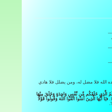
ده الله فلا مضل له، ومن يضلل فلا هادي
َبَّكُمُ الَّذِي خَلَقَكُم مِّن نَّفْسٍ وَاحِدَةٍ وَخَلَقَ مِنْهَا
﴿يَا أَيُّهَا الَّذِينَ آمَنُوا اتَّقُوا اللَّهَ وَقُولُوا قَوْلًا