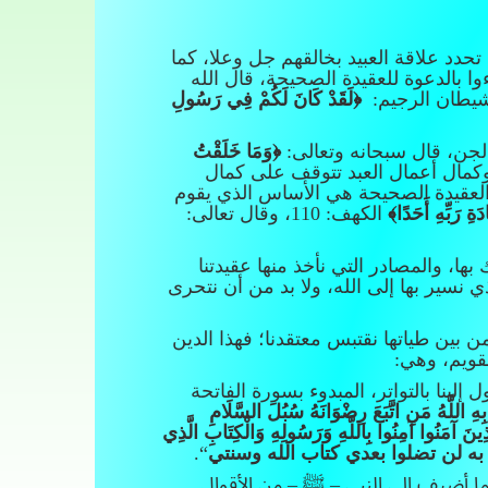
 تحدد علاقة العبيد بخالقهم جل وعلا، كما
 بالدعوة للعقيدة الصحيحة، قال الله
﴿لَقَدْ كَانَ لَكُمْ فِي رَسُولِ
والجن، قال سبحانه وتعالى:
﴿وَمَا خَلَقْتُ
بد، وكمال أعمال العبد تتوقف على كمال
العقيدة الصحيحة هي الأساس الذي يقوم
َةِ رَبِّهِ أَحَدًا﴾
الكهف: 110، وقال تعالى:
بها، والمصادر التي نأخذ منها عقيدتنا
 نسير بها إلى الله، ولا بد من أن نتحرى
من بين طياتها نقتبس معتقدنا؛ فهذا الدين
قويم، وهي:
إلينا بالتواتر، المبدوء بسورة الفاتحة
ِ اللَّهُ مَنِ اتَّبَعَ رِضْوَانَهُ سُبُلَ السَّلَامِ
الَّذِينَ آمَنُوا آمِنُوا بِاللَّهِ وَرَسُولِهِ وَالْكِتَابِ الَّذِي
ه لن تضلوا بعدي كتاب الله وسنتي
“.
ما أضيف إلى النبي – ﷺ – من الأقوال