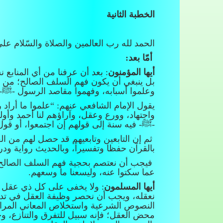
الخطبة الثانية
الحمد لله رب العالمين والصلاة والسّلام على
أمّا بعد
:
أيها المؤمنون
: بعد أن عرفنا من أي المنابع 
بل ينبغي أن يكون فهم السلف الصالح؛ من 
وعلموا أسبابه، وفهموا مقاصد الرسول -ﷺ- وأ
يقول الإمام الشافعي عنهم: “علموا ما أراد 
واجتهاد، وورع وعقل، وآراؤهم لنا أحمد وأولى
-ﷺ- فيه سنة إلى قولهم إن اجتمعوا، أو قول
ثم إن التابعين وتابعيهم قد حصل لهم من ال
بالقرآن حفظا وتفسيراً، وبالحديث رواية 
فيجب أن نعتصم بحجية فهم السلف الصالح من
عما سكتوا عنه، وليسعنا ما وسعهم.
أيها المسلمون
: ولا يخفى على كل ذي عقل أن 
نعقله، ويجب أن نحصر وظيفة العقل في تدبر آ
النصوص الشرعية واستخلاص المعاني المرادة م
محض العقل؛ فإنه سبيل للتفرق والتنازع، وخ