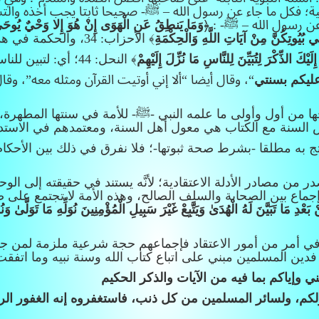
قية؛ فكل ما جاء عن رسول الله – ﷺ- صحيحا ثابتا يجب أخذه والتس
عن رسول الله – ﷺ- : ﴿
وَمَا يَنطِقُ عَنِ الْهَوَى إِنْ هُوَ إِلا وَحْيٌ يُوح
ي بُيُوتِكُنَّ مِنْ آيَاتِ اللَّهِ وَالْحِكْمَةِ
﴾ الأحزاب: 34، والحكمة في هذا السياق هي السنة النبوية.
ا إِلَيْكَ الذِّكْرَ لِتُبَيِّنَ لِلنَّاسِ مَا نُزِّلَ إِلَيْهِمْ
﴾ النحل: 44؛ أي: لتبين للناس بالسنة ما نزل إليهم من القرآن.
ليكم بسنتي
“، وقال أيضا “ألا إني أوتيت القرآن ومثله معه”، وقا
ها من أول وأولى ما علمه النبي -ﷺ- للأمة في سنتها المطهرة
ص السنة مع الكتاب هي معول أهل السنة، ومعتمدهم في الاستدل
تج به مطلقا -بشرط صحة ثبوتها-؛ فلا نفرق في ذلك بين الأحكام 
ر من مصادر الأدلة الاعتقادية؛ لأنَّه يستند في حقيقته إلى ال
ماع بين الصحابة والسلف الصالح، وهذه الأمة لا تجتمع على ضل
ِ مَا تَبَيَّنَ لَهُ الْهُدَىٰ وَيَتَّبِعْ غَيْرَ سَبِيلِ الْمُؤْمِنِينَ نُوَلِّهِ مَا تَوَلَّىٰ 
ح في أمر من أمور الاعتقاد فإجماعهم حجة شرعية ملزمة لمن ج
: فدين المسلمين مبني على اتباع كتاب الله وسنة نبيه وما اتفق
ي وإياكم بما فيه من الآيات والذكر الحكيم
لكم، ولسائر المسلمين من كل ذنب، فاستغفروه إنه الغفور الر