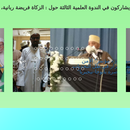
وة العلمية الثالثة حول : الزكاة فريضة ربانية، ومسؤولية مؤس
صورة مؤتمر” الأمن
والاستقرار في ظل التحديات
المعاصرة بأبوجا-نيجيريا”