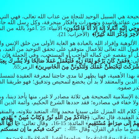
الصحيحة هي السبيل الوحيد للنجاة من عذاب الله تعالى، فهي التي
 من عقائد فاسدة وتصورات وأفكار منحرفة، وكل رسل الله جاءوا
إِلَيْهِ أَنَّهُ لَا إِلَهَ إِلَّا أَنَا فَاعْبُدُونِ
﴾ الأنبياء: 25 .أعوذُ بالله من الشيطان الرجيم:
ْآخِرَ وَذَكَرَ اللَّهَ كَثِيرًا﴾
(الأحزاب: 21).
لألوهية وإفراد الله بالعبادة هو الغاية الأولى من خلق الإنس 
ات:56، وأن قبول الله تعالى للأعمال متوقف على تحقق التوحيد من الع
مل أو ينقصه عن كماله الواجب أو المستحب، وفي الجملة فإن 
الى:
﴿فَمَنْ كَانَ يَرْجُو لِقَاءَ رَبِّهِ فَلْيَعْمَلْ عَمَلًا صَالِحًا وَلَا يُشْرِكْ بِعِبَاد
 أَشْرَكْتَ لَيَحْبَطَنَّ عَمَلُكَ وَلَتَكُونَنَّ مِنَ الْخَاسِرِينَ﴾
الزمر:65.
 بهذا الأهمية، فهنا يظهر لنا مدى حاجتنا لمعرفة العقيدة لنتمسك 
الدين والمعتقد لا بد أن يخضع لتمحيص وتدقيق؛ فهو طريقنا الذي
در صفوه.
دة الإسلامية الصحيحة هي ثلاثة مصادر لا غير، منها نأخذ ديننا، و
لا خفاء في مصادره؛ فقد حددها الشرع الحكيم، وأئمة الدين ال
 كلام الله المنزل على سيدنا محمد -ﷺ- المتعبد بتلاوته، والمنقول 
 العقيدة، قال تعالى: ﴿
جَاءَكُمْ مِنَ اللَّهِ نُورٌ وَكِتَابٌ مُبِينٌ * يَهْدِي بِه
دِيهِمْ إِلَى صِرَاطٍ مُسْتَقِيمٍ
﴾ المائدة: 15-16، وقال تعالى: ﴿
يَا أَيُّهَا 
تركت فيكم ما إن تمسكتم ب
السنة النبوية الثابتة -على صاحبها أفضل الصلاة والسلام-؛ وهي 