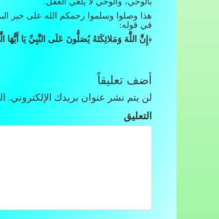
بالوحي، والوحي لا يلغي العقل.
هذا وصلوا وسلموا رحمكم الله على خير الب
في قوله:
﴿
إِنَّ اللَّهَ وَمَلائِكَتَهُ يُصَلُّونَ عَلَى النَّبِيِّ يَا أَيُّهَا
أضف تعليقاً
لن يتم نشر عنوان بريدك الإلكتروني.
الح
التعليق