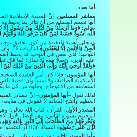
أما بعد
:
معاشر المسلمين
: إنَّ العقيدة الإسلامية 
أنها تعصم المسلم من أن يتأثر بما يحيط به
تعالى:
﴿
وَمَا أَرْسَلْنَا مِنْ قَبْلِكَ مِنْ رَسُولٍ إِلَّا نُوحِي 
اللَّهِ أُسْوَةٌ حَسَنَةٌ لِمَنْ كَانَ يَرْجُو اللَّهَ وَالْيَوْمَ ال
وتتجلى أهمية العقيدة من كون تحقيق توحيد ا
الْجِنَّ وَالْإِنْسَ إِلَّا لِيَعْبُدُونِ﴾
الذاري
التوحيد؛ فأي نقص في التوحيد قد يحبط الع
عليه الدين، وتصحّ معه الأعمال؛ كما قال تع
﴿وَلَقَدْ أُوحِيَ إِلَيْكَ وَإِلَى الَّذِينَ مِنْ قَبْلِكَ لَئِنْ
أيها المؤمنون
: فإذا كان أمر العقيدة الصحيحة
الإسلامية الصافية، ولا سيما وأن قضية تلقي 
استقامته من الاعوجاج، وخلوه من كل ما يك
لذلك نقول –
أيها المؤمنون
– إنَّ مصادر العقي
العظيم واضح المعالم لا غموض في منابعه، و
المصدر الأول
: القرآن، كتاب الله تعالى؛ وهو
المختوم بسورة الناس، وهو الأصل الأول لأخذ
وَيُخْرِجُهُمْ مِنَ الظُّلُمَاتِ إِلَى النُّورِ بِإِذْنِهِ وَيَهْ
نَزَّلَ عَلَى رَسُولِهِ
﴾ النساء: 136؛ أي اعتقدوا جميع ما جاء في القرآن، وقال -ﷺ- : “
وأما المصدر الثاني:
من مصادر تلقي العقيدة: 