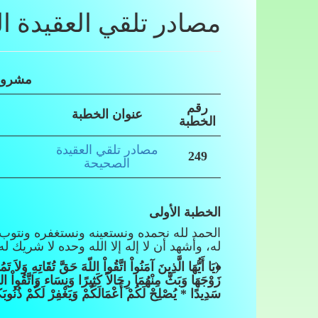
مصادر تلقي العقيدة ا
مشروع
رقم
عنوان الخطبة
الخطبة
مصادر تلقي العقيدة
249
الصحيحة
الخطبة الأولى
الحمد لله نحمده ونستعينه ونستغفره ونتوب 
له، وأشهد أن لا إله إلا الله وحده لا شريك ل
﴿
يَا أَيُّهَا الَّذِينَ آمَنُواْ اتَّقُواْ اللّهَ حَقَّ تُقَاتِهِ وَلاَ تَ
زَوْجَهَا وَبَثَّ مِنْهُمَا رِجَالاً كَثِيرًا وَنِسَاء وَاتَّقُواْ ال
سَدِيدًا * يُصْلِحْ لَكُمْ أَعْمَالَكُمْ وَيَغْفِرْ لَكُمْ ذُنُوب