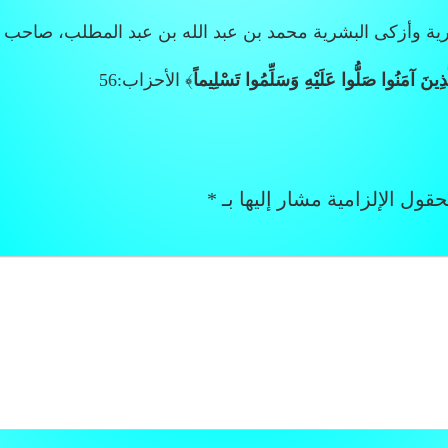
رية وأزكى البشرية محمد بن عبد الله بن عبد المطلب، صاحب 
 الَّذِينَ آمَنُوا صَلُّوا عَلَيْهِ وَسَلِّمُوا تَسْلِيماً
﴾ الأحزاب:56
قول الإلزامية مشار إليها بـ
*