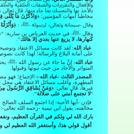
والأفعال والتقريرات والصفات الخَلقية والخُل
بالأخذ بها والتمسك بما جاء منها، قال تعالى 
مخاطبا أمهات المؤمنين: ﴿
وَاذْكُرْنَ مَا يُتْلَى فِ
وقال -سبحانه وتعالى- لرسوله -ﷺ- : ﴿
وَأَنْزَلْنَ
وقال -ﷺ- في حديث العرباض بن سارية: “
ع
كنهارها، لا يزيغ عنها بعدي إلا هالك
“.
عباد الله
: لقد كانت مسائل الاعتقاد وتوضيح
على أمانة البلاغ والرسالة؛ لهذا كانت نصو
عباد الله
: إنَّ ما جاء عن رسول الله -ﷺ- يح
المتواتر والآحاد من حيث ثبوتها وقبولها.
المصدر الثالث -عباد الله-:
الإجماع؛ فهو مصد
المطهرة، وأغلب مسائل الاعتقاد هي محل إج
غيرها، قال تعالى: ﴿
وَمَنْ يُشَاقِقِ الرَّسُولَ مِنْ بَعْد
“
لا تجتمع أمتي على ضلالة
“.
فإذن -أيها الأحبة- إذا اجتمع السلف الصال
مخالفته، يقول ابن تيمية -رحمه الله تعالى-
بارك الله لي ولكم في القرآن العظيم، ونفعن
أقول قولي هذا، وأستغفر الله العظيم لي و