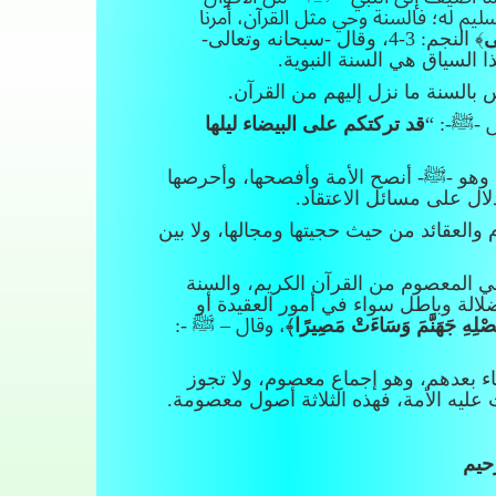
ليم له؛ فالسنة وحي مثل القرآن، أمرنا
َى
﴾ النجم: 3-4، وقال -سبحانه وتعالى-
ل -ﷺ-: “
قد تركتكم على البيضاء ليلها
، وهو -ﷺ- أنصح الأمة وأفصحها، وأحرصها
ال على مسائل الاعتقاد.
والعقائد من حيث حجيتها ومجالها، ولا بين
وحي المعصوم من القرآن الكريم، والسنة
الة وباطل سواء في أمور العقيدة أو
وَنُصْلِهِ جَهَنَّمَ وَسَاءَتْ مَصِيرًا
﴾، وقال – ﷺ -:
اء بعدهم، وهو إجماع معصوم، ولا تجوز
ت عليه الأمة، فهذه الثلاثة أصول معصومة.
حيم