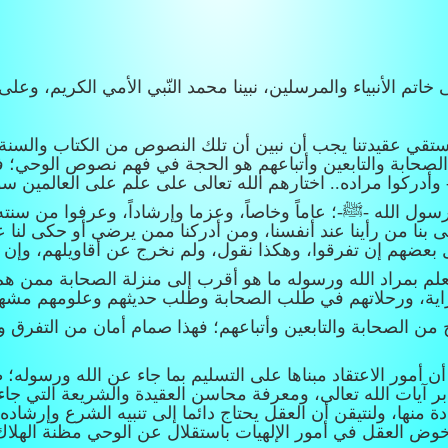
 خاتم الأنبياء والمرسلين، نبينا محمد النّبي الأمي الكريم، وعل
نستقي عقيدتنا يجب أن نبين أن تلك النصوص من الكتاب والسنة ل
الصحابة والتابعين وأتباعهم هو الحجة في فهم نصوص الوحي؛ 
دركوا مراده.. اختارهم الله تعالى على علم على العالمين سوى
رسول الله -ﷺ-؛ عاماً وخاصاً، وعزما وإرشاداً، وعرفوا من سنت
 بنا من رأينا عند أنفسنا، ومن أدركنا ممن يرضى أو حكى لنا عن
 بعضهم إن تفرقوا، وهكذا نقول، ولم نخرج عن أقاويلهم، وإن قا
علم بمراد الله ورسوله ما هو أقرب إلى منزلة الصحابة ممن هم
ودراية، ورحلاتهم في طلب الصحابة وطلب حديثهم وعلومهم مشه
 الصحابة والتابعين وأتباعهم؛ فهذا صمام أمان من التفرق و
أمور الاعتقاد مبناها على التسليم بما جاء عن الله ورسوله؛ ظاه
يات الله تعالى، ومعرفة محاسن العقيدة والشريعة التي جاء بها 
نها، ولنتيقن أن العقل يحتاج دائما إلى تنبيه الشرع وإرشاده 
وض العقل في أمور الإلهيات باستقلال عن الوحي مظنة الهلاك 