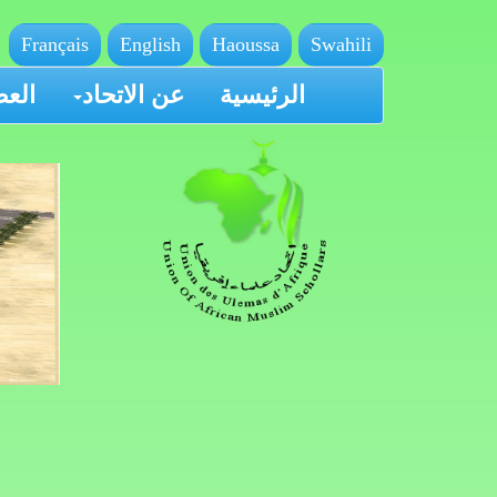
Français
English
Haoussa
Swahili
الرئيسية
عن الاتحاد
العض