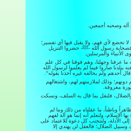
ى آله وصحبه أجمعين.
ا تخضع لأي فهم، ولا يقبل فيها أي تفسير؛
فصحابة رسول الله -ﷺ- حضروا التنزيل
 الأنبياء والمرسلين.
ه ما عرفنا وجهلنا، وهم فوقنا في كل علم
ه ببلدنا صاروا فيما لم يعلموا لرسول الله
ل أحدهم ولم يخالفه غيره أخذنا بقوله”.
 دونهم؛ وذلك لملازمتهم لهم، واشتغالهم
ورة معروفة.
الضلال، فلنقل بما قال به السلف، ونسكت
راً وباطناً، ما عقلناه من ذلك وما لم
الإسلام، ولنعلم أنه إنما هو آلة لفهم
إلى الأدلة، ولنتجنب كل دعوة للاعتماد على
وسبيل الضلال؛ فالعقل لن يهتدي إلا