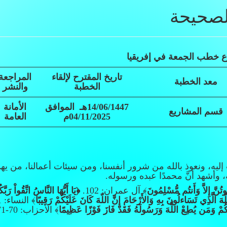
لصحيحة
 خطب الجمعة في إفريقيا
تاريخ المقترح لإلقاء
المراجعة
معد الخطبة
الخطبة
والنشر
14/06/1447هـ الموافق
الأمانة
قسم المشاريع
04/11/2025م
العامة
إليه، ونعوذ بالله من شرور أنفسنا، ومن سيئات أعمالنا، من يه
ه، وأشهد أنَّ محمدًا عبده ورسوله.
مُوتُنَّ إِلاَّ وَأَنتُم مُّسْلِمُونَ
﴾ آل عمران: 102.
﴿
يَا أَيُّهَا النَّاسُ اتَّقُواْ ر
لّهَ الَّذِي تَسَاءلُونَ بِهِ وَالأَرْحَامَ إِنَّ اللّهَ كَانَ عَلَيْكُمْ رَقِيبًا
﴾ النساء: 1.
َكُمْ وَمَن يُطِعْ اللَّهَ وَرَسُولَهُ فَقَدْ فَازَ فَوْزًا عَظِيمًا
﴾ الأحزاب: 70-71.