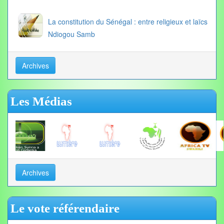
La constitution du Sénégal : entre religieux et laïcs
Ndiogou Samb
Archives
Les Médias
Archives
Le vote référendaire